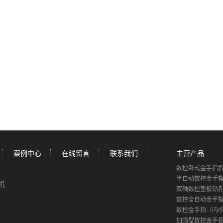
案例中心
在线留言
联系我们
主营产品
数控卧式金手指
半自动数控金手
精机
双轴数控垫板钻
数控全自动金手
数控金手指（内/
加强型数控金手