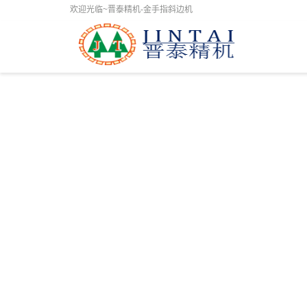
欢迎光临~晋泰精机-金手指斜边机