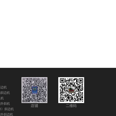
斜边机
指斜边机
孔机
指外斜机
店铺
二维码
外）斜边机
指外斜边机