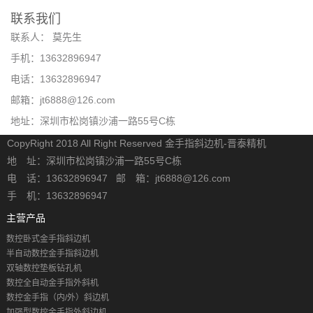
联系我们
联系人： 莫先生
手机：13632896947
电话：13632896947
邮箱：jt6888@126.com
地址：深圳市松岗镇沙浦一路55号C栋
CopyRight 2018 All Right Reserved 金手指斜边机-晋泰精机
地 址：深圳市松岗镇沙浦一路55号C栋
电 话：13632896947 邮 箱：jt6888@126.com
手 机：13632896947
主营产品
数控卧式金手指斜边机
半自动数控金手指斜边机
双轴数控垫板钻孔机
数控全自动金手指外斜机
数控金手指（内/外）斜边机
加强型数控金手指外斜边机