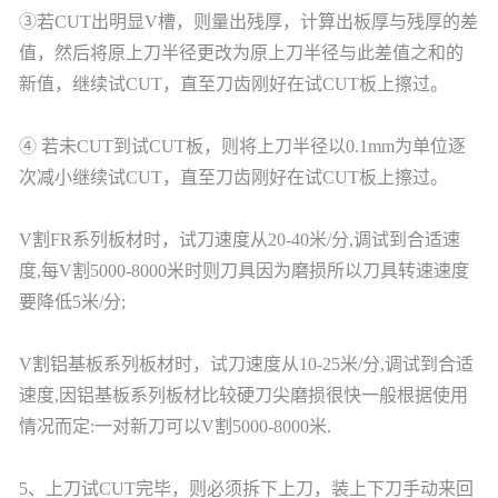
③若CUT出明显V槽，则量出残厚，计算出板厚与残厚的差
值，然后将原上刀半径更改为原上刀半径与此差值之和的
新值，继续试CUT，直至刀齿刚好在试CUT板上擦过。
④ 若未CUT到试CUT板，则将上刀半径以0.1mm为单位逐
次减小继续试CUT，直至刀齿刚好在试CUT板上擦过。
V割FR系列板材时，试刀速度从20-40米/分,调试到合适速
度,每V割5000-8000米时则刀具因为磨损所以刀具转速速度
要降低5米/分;
V割铝基板系列板材时，试刀速度从10-25米/分,调试到合适
速度,因铝基板系列板材比较硬刀尖磨损很快一般根据使用
情况而定:一对新刀可以V割5000-8000米.
5、上刀试CUT完毕，则必须拆下上刀，装上下刀手动来回