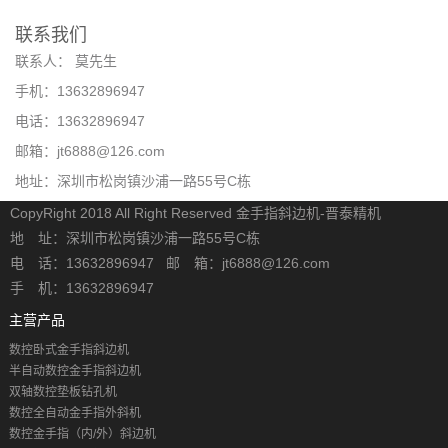
联系我们
联系人： 莫先生
手机：13632896947
电话：13632896947
邮箱：jt6888@126.com
地址：深圳市松岗镇沙浦一路55号C栋
CopyRight 2018 All Right Reserved 金手指斜边机-晋泰精机
地 址：深圳市松岗镇沙浦一路55号C栋
电 话：13632896947 邮 箱：jt6888@126.com
手 机：13632896947
主营产品
数控卧式金手指斜边机
半自动数控金手指斜边机
双轴数控垫板钻孔机
数控全自动金手指外斜机
数控金手指（内/外）斜边机