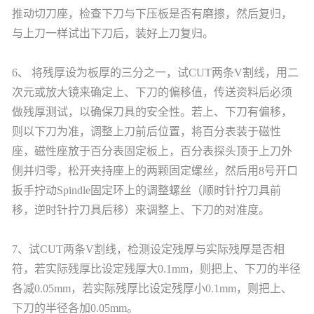
推动切刀座，检查下刀与下压板是否有磨擦，然后复归，
与上刀一样试出下刀后，装好上刀复归。
6、 将残厚设为板厚的三分之一，试CUT两条V割线，用二
次元或放大镜来确定上、下刀的偏移值，传送资料后必须
做残厚测试，以确保刀具的安全性。若上、下刀有偏移，
则以下刀为准，调整上刀前后位置，将百分表装于磁性
座，磁性座放于百分表固定板上，百分表探头顶于上刀外
侧并归零，松开夹持座上的两颗固定螺丝，然后用8号开口
扳手拧动Spindle固定环上的调整螺丝（顺时针拧刀具前
移，逆时针拧刀具后移）来调整上、下刀的对准度。
7、试CUT两条V割线，检测设定残厚与实际残厚是否相
符，若实际残厚比设定残厚大0.1mm，则把上、下刀的半径
各减0.05mm，若实际残厚比设定残厚小0.1mm，则把上、
下刀的半径各加0.05mm。